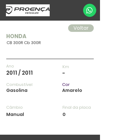
Voltar
HONDA
CB 300R Cb 300R
Ano
Km
2011 / 2011
-
Combustível
Cor
Gasolina
Amarelo
Câmbio
Final da placa
Manual
0