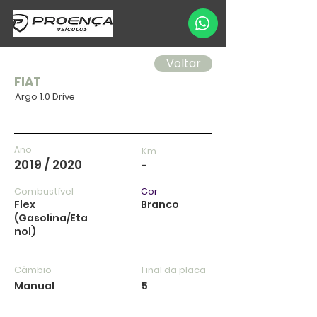
Voltar
FIAT
Argo 1.0 Drive
Ano
Km
2019 / 2020
-
Combustível
Cor
Flex
Branco
(Gasolina/Eta
nol)
Câmbio
Final da placa
Manual
5